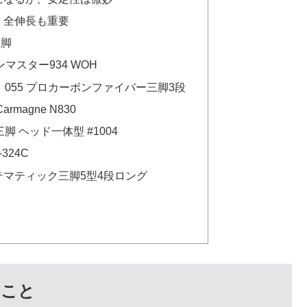
、全伸長も重要
三脚
マスター934 WOH
ット）055 プロカーボンファイバー三脚3段
rmagne N830
脚 ヘッド一体型 #1004
324C
テマティック三脚5型4段ロング
いこと