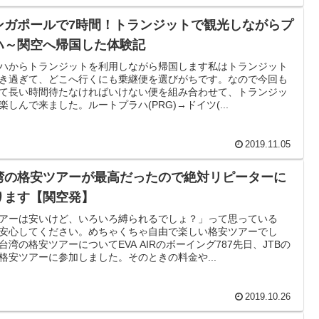
ンガポールで7時間！トランジットで観光しながらプ
ハ～関空へ帰国した体験記
ハからトランジットを利用しながら帰国します私はトランジット
き過ぎて、どこへ行くにも乗継便を選びがちです。なので今回も
て長い時間待たなければいけない便を組み合わせて、トランジッ
楽しんで来ました。ルートプラハ(PRG)→ドイツ(...
2019.11.05
湾の格安ツアーが最高だったので絶対リピーターに
ります【関空発】
アーは安いけど、いろいろ縛られるでしょ？」って思っている
安心してください。めちゃくちゃ自由で楽しい格安ツアーでし
台湾の格安ツアーについてEVA AIRのボーイング787先日、JTBの
格安ツアーに参加しました。そのときの料金や...
2019.10.26