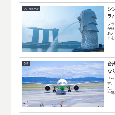
シ
シンガポール
ラ
プラ
が好
あえ
トを
台
台湾
な
「ツ
方、
た。
台湾