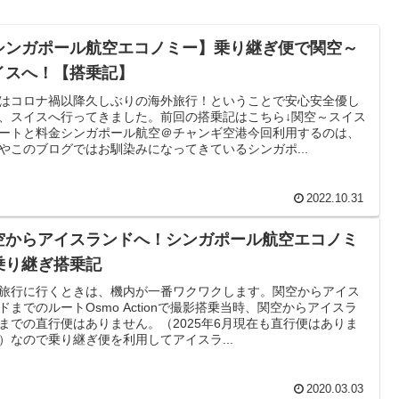
シンガポール航空エコノミー】乗り継ぎ便で関空～
イスへ！【搭乗記】
はコロナ禍以降久しぶりの海外旅行！ということで安心安全優し
、スイスへ行ってきました。前回の搭乗記はこちら↓関空～スイス
ートと料金シンガポール航空＠チャンギ空港今回利用するのは、
やこのブログではお馴染みになってきているシンガポ...
2022.10.31
空からアイスランドへ！シンガポール航空エコノミ
乗り継ぎ搭乗記
旅行に行くときは、機内が一番ワクワクします。関空からアイス
ドまでのルートOsmo Actionで撮影搭乗当時、関空からアイスラ
までの直行便はありません。（2025年6月現在も直行便はありま
）なので乗り継ぎ便を利用してアイスラ...
2020.03.03