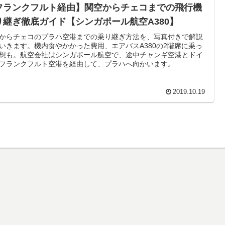
フランクフルト経由】関空からチェコまでの飛行機
り継ぎ徹底ガイド【シンガポール航空A380】
からチェコのプラハ空港までの乗り継ぎ方法を、写真付きで解説
いきます。機内食やかかった費用、エアバスA380の2階席に乗っ
想も。航空会社はシンガポール航空で、途中チャンギ空港とドイ
フランクフルト空港を経由して、プラハへ向かいます。
2019.10.19