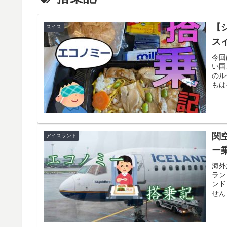
【
スイス
ス
今回
い国
のル
もは
関
アイスランド
ー
海外
ラン
ンド
せん