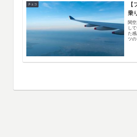
【
チェコ
乗
関空
して
た感
ツの