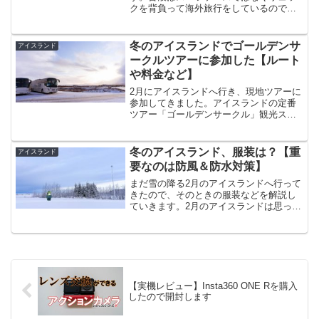
クを背負って海外旅行をしているのです
が、今回はそのリュックの中身を紹介し
ていこうと思います。私の旅行スタイル
は、LCCはほとんど乗らない荷物はすべ
冬のアイスランドでゴールデンサ
アイスランド
て機内持ち込みホテルは中...
ークルツアーに参加した【ルート
や料金など】
2月にアイスランドへ行き、現地ツアーに
参加してきました。アイスランドの定番
ツアー「ゴールデンサークル」観光スポ
ット、ゲイシールアイスランドの珍しい
観光スポットがギュッと集まったエリア
を「ゴールデンサークル」といいます。
冬のアイスランド、服装は？【重
アイスランド
主な観光スポットはこち...
要なのは防風＆防水対策】
まだ雪の降る2月のアイスランドへ行って
きたので、そのときの服装などを解説し
ていきます。2月のアイスランドは思った
より寒くない朝11時頃のケプラヴィーク
周辺アイスランドと聞くと、その名の通
りとても寒い国なのでは・・・と心配に
なりますが、実際の...
【実機レビュー】Insta360 ONE Rを購入
したので開封します