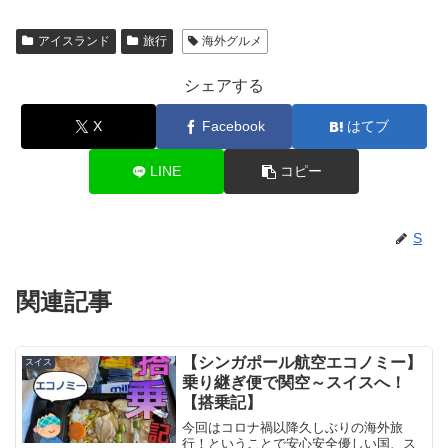
アイスランド
旅行
海外グルメ
シェアする
X
Facebook
はてブ
LINE
コピー
S
関連記事
【シンガポール航空エコノミー】
スイス
乗り継ぎ便で関空～スイスへ！
【搭乗記】
今回はコロナ禍以降久しぶりの海外旅
行！ということで安心安全優しい国、ス