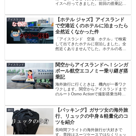
イスへ行ってきました。前回の搭乗記は
こちら↓関空～スイスのルートと料金シン
ガポール航空＠チャンギ空港今回利用す
るのは、もはやこのブログではお馴染み
【ホテル ジャズ】アイスランド
アイスランド
になってきているシンガポ...
で空港近くのホテルに泊まったら
全然近くなかった件
「アイスランド 空港 ホテル」で検索
して出てきたホテルに宿泊しました。全
然近くありませんでした。ホテルの名は
「ホテル ジャズ」Booking.comより今回
ホテルを探す際、ホテルからオーロラが
見たい空港に近いの2点を重要視していま
関空からアイスランドへ！シンガ
アイスランド
した。そし...
ポール航空エコノミー乗り継ぎ搭
乗記
海外旅行に行くときは、機内が一番ワク
ワクします。関空からアイスランドまで
のルートOsmo Actionで撮影搭乗当時、
関空からアイスランドまでの直行便はあ
りません。（2025年6月現在も直行便はあ
りません）なので乗り継ぎ便を利用して
【パッキング】ガサツ女の海外旅
旅行
アイスラ...
行、リュックの中身＆軽量化のコ
ツを紹介
長時間フライトの海外旅行が大好きで
す。普段はスーツケースではなくリュッ