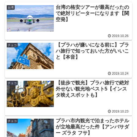
台湾の格安ツアーが最高だったの
台湾
で絶対リピーターになります【関
空発】
2019.10.26
【プラハが嫌いになる前に】プラ
チェコ
ハ旅行で知っておいた方がいいこ
と【本音】
2019.10.24
【徒歩で観光】プラハ旅行で絶対
チェコ
外せない観光地ベスト5【インス
タ映えスポットも】
2019.10.23
プラハ市内観光で泊まったホテル
チェコ
が立地最高だった件【アンバサダ
ー ズラタ フサ】