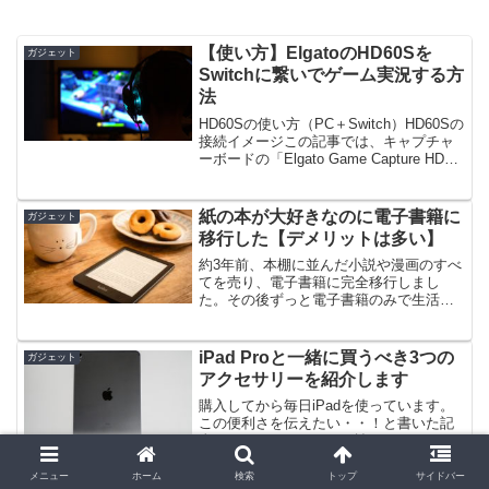
【使い方】ElgatoのHD60Sを
ガジェット
Switchに繋いでゲーム実況する方
法
HD60Sの使い方（PC＋Switch）HD60Sの
接続イメージこの記事では、キャプチャ
ーボードの「Elgato Game Capture HD60
S」をSwitchに接続してゲーム実況する方
法を解説します。（私が使っているPCは
Wind...
紙の本が大好きなのに電子書籍に
ガジェット
移行した【デメリットは多い】
約3年前、本棚に並んだ小説や漫画のすべ
てを売り、電子書籍に完全移行しまし
た。その後ずっと電子書籍のみで生活し
ていますが、ぶっちゃけデメリットの方
が多いです。電子書籍のメリット・デメ
リットまずは簡単に、電子書籍に移行し
iPad Proと一緒に買うべき3つの
ガジェット
てからメリット・デメリッ...
アクセサリーを紹介します
購入してから毎日iPadを使っています。
この便利さを伝えたい・・！と書いた記
事もあるので、あわせて読んでやってく
ださい。【レビュー】初タブレットに
iPad Proを買ってまもなく1年。今では最
メニュー
ホーム
検索
トップ
サイドバー